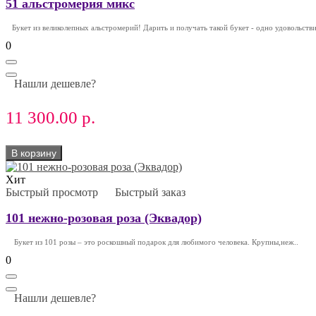
51 альстромерия микс
Букет из великолепных альстромерий! Дарить и получать такой букет - одно удовольствие
0
Нашли дешевле?
11 300.00 р.
В корзину
Хит
Быстрый просмотр
Быстрый заказ
101 нежно-розовая роза (Эквадор)
Букет из 101 розы – это роскошный подарок для любимого человека. Крупны,неж..
0
Нашли дешевле?