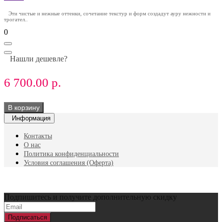
Эти чистые и нежные оттенки, сочетание текстур и форм создадут ауру нежности и
трогател..
0
Нашли дешевле?
6 700.00 р.
В корзину
Информация
Контакты
О нас
Политика конфиденциальности
Условия соглашения (Оферта)
Подпишитесь и получите дополнительную скидку
Подписаться